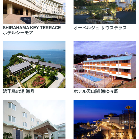
SHIRAHAMA KEY TERRACE
オーベルジュ サウステラス
ホテルシーモア
浜千鳥の湯 海舟
ホテル天山閣 海ゆぅ庭