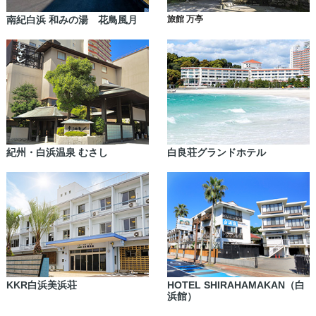
南紀白浜 和みの湯 花鳥風月
旅館 万亭
紀州・白浜温泉 むさし
白良荘グランドホテル
KKR白浜美浜荘
HOTEL SHIRAHAMAKAN（白
浜館）