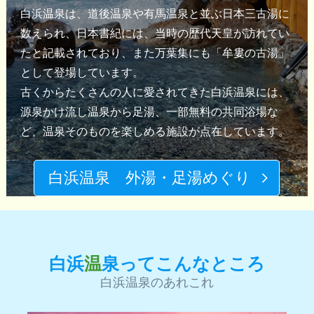
白浜温泉は、道後温泉や有馬温泉と並ぶ日本三古湯に
数えられ、日本書紀には、当時の歴代天皇が訪れてい
たと記載されており、また万葉集にも「牟婁の古湯」
として登場しています。
古くからたくさんの人に愛されてきた白浜温泉には、
源泉かけ流し温泉から足湯、一部無料の共同浴場な
ど、温泉そのものを楽しめる施設が点在しています。
白浜温泉 外湯・足湯めぐり
白浜
温
泉ってこんなところ
白浜温泉のあれこれ